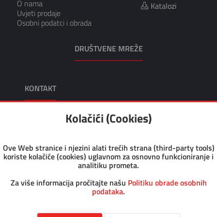
O nama
Katalozi
Uvjeti prodaje
Osobni podatci i obrada
DRUŠTVENE MREŽE
KONTAKT
KIKO TRGOVINA I USLUGE, VL. TOMISLAV KRUŠEC
Kolačići (Cookies)
Adresa: Dragutina Kunovića 10 49218 Pregrada
Tel: +385 49 376 047
Fax: +385 49 376 008
Ove Web stranice i njezini alati trećih strana (third-party tools)
Email: kiko@kiko.hr
koriste kolačiće (cookies) uglavnom za osnovno funkcioniranje i
Pon-Pet: 7.30 - 17.00
analitiku prometa.
Sub: 8.00 - 12.00
OIB: 46126456930
Za više informacija pročitajte našu
Politiku obrade osobnih
podataka
.