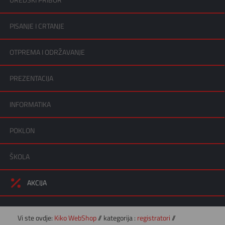
UREDSKI PRIBOR
PISANJE I CRTANJE
OTPREMA I ODRŽAVANJE
PREZENTACIJA
INFORMATIKA
POKLON
ŠKOLA
AKCIJA
Vi ste ovdje:
Kiko WebShop
// kategorija :
registratori
//