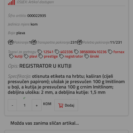
OSIJEK: Artikal dostupan
Šifra artikla:
000022935
Jedinica mjere:
kom
Boja:
plava
Pakiranje:
1
Transportno pakiranje:
231
Paletno pakiranje:
11/231
Tagovi za pretragu:
12541
402336
3856000410236
fornax
kutiji
plavi
prestige
registrator
široki
Opis:
REGISTRATOR U KUTIJI
Specifikacija:
otisnuta etiketa na hrbtu; kaširan (cijeli
presvučen papirom); uložak je presvučen 100 g Imitlinom
u boji, a kutija je presvučena 100 g crnim Imitlinom;
debljina uloška: 2 mm, a debljina kutije: 1,5 mm
KOM
-
+
Dodaj
Možda vas zanima sličan artikal...