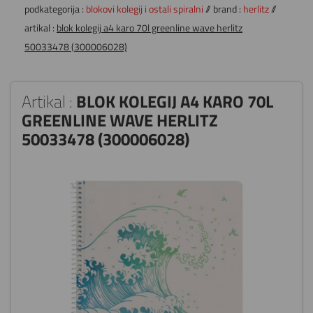
podkategorija :
blokovi kolegij i ostali spiralni
// brand :
herlitz
//
artikal :
blok kolegij a4 karo 70l greenline wave herlitz
50033478 (300006028)
Artikal :
BLOK KOLEGIJ A4 KARO 70L
GREENLINE WAVE HERLITZ
50033478 (300006028)