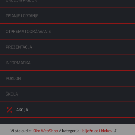
UREDSKI PRIBOR
PISANJE I CRTANJE
OTPREMA I ODRŽAVANJE
PREZENTACIJA
INFORMATIKA
POKLON
ŠKOLA
AKCIJA
Vi ste ovdje:
Kiko WebShop
// kategorija :
bilježnice i blokovi
//