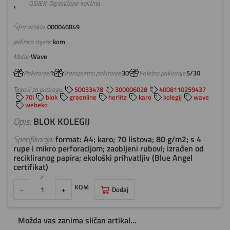
OSIJEK: Ograničena količina
Šifra artikla:
000046849
Jedinica mjere:
kom
Motiv:
Wave
Pakiranje:
1
Transportno pakiranje:
30
Paletno pakiranje:
5/30
Tagovi za pretragu:
50033478
300006028
4008110259437
70l
blok
greenline
herlitz
karo
kolegij
wave
webeko
Opis:
BLOK KOLEGIJ
Specifikacija:
format: A4; karo; 70 listova; 80 g/m2; s 4
rupe i mikro perforacijom; zaobljeni rubovi; izrađen od
recikliranog papira; ekološki prihvatljiv (Blue Angel
certifikat)
KOM
-
+
Dodaj
Možda vas zanima sličan artikal...