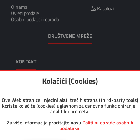
O nama
Katalozi
Uvjeti prodaje
Osobni podatci i obrada
DRUŠTVENE MREŽE
KONTAKT
KIKO TRGOVINA I USLUGE, VL. TOMISLAV KRUŠEC
Kolačići (Cookies)
Adresa: Dragutina Kunovića 10 49218 Pregrada
Tel: +385 49 376 047
Fax: +385 49 376 008
Ove Web stranice i njezini alati trećih strana (third-party tools)
Email: kiko@kiko.hr
koriste kolačiće (cookies) uglavnom za osnovno funkcioniranje i
Pon-Pet: 7.30 - 17.00
analitiku prometa.
Sub: 8.00 - 12.00
OIB: 46126456930
Za više informacija pročitajte našu
Politiku obrade osobnih
podataka
.