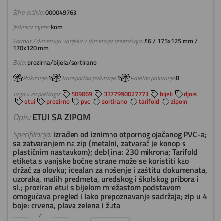
Šifra artikla:
000049763
Jedinica mjere:
kom
Format / dimenzija vanjska / dimenzija unutrašnja:
A6 / 175x125 mm /
170x120 mm
Boja:
prozirna/bijela/sortirano
Pakiranje:
1
Transportno pakiranje:
1
Paletno pakiranje:
8
Tagovi za pretragu:
509069
3377990027773
bijeli
djois
etui
prozirno
pvc
sortirano
tarifold
zipom
Opis:
ETUI SA ZIPOM
Specifikacija:
izrađen od iznimno otpornog ojačanog PVC-a;
sa zatvaranjem na zip (metalni, zatvarač je konop s
plastičnim nastavkom); debljina: 230 mikrona; Tarifold
etiketa s vanjske bočne strane može se koristiti kao
držač za olovku; idealan za nošenje i zaštitu dokumenata,
uzoraka, malih predmeta, uredskog i školskog pribora i
sl.; proziran etui s bijelom mrežastom podstavom
omogućava pregled i lako prepoznavanje sadržaja; zip u 4
boje: crvena, plava zelena i žuta