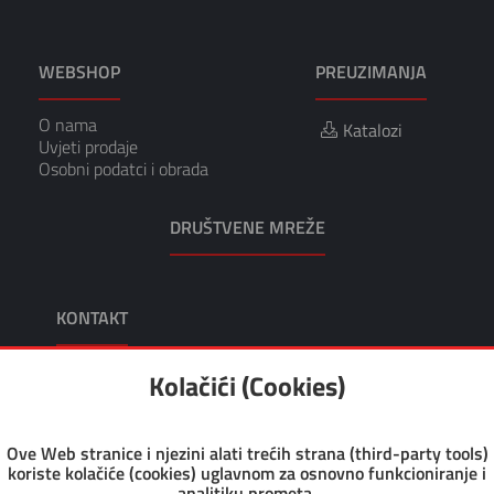
WEBSHOP
PREUZIMANJA
O nama
Katalozi
Uvjeti prodaje
Osobni podatci i obrada
DRUŠTVENE MREŽE
KONTAKT
KIKO TRGOVINA I USLUGE, VL. TOMISLAV KRUŠEC
Kolačići (Cookies)
Adresa: Dragutina Kunovića 10 49218 Pregrada
Tel: +385 49 376 047
Fax: +385 49 376 008
Ove Web stranice i njezini alati trećih strana (third-party tools)
Email: kiko@kiko.hr
koriste kolačiće (cookies) uglavnom za osnovno funkcioniranje i
Pon-Pet: 7.30 - 17.00
analitiku prometa.