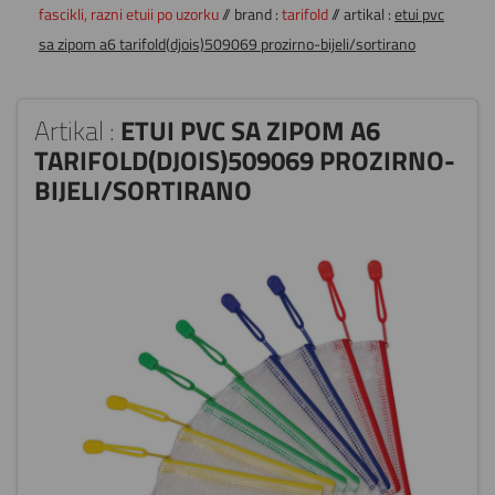
fascikli, razni etuii po uzorku
// brand :
tarifold
// artikal :
etui pvc
sa zipom a6 tarifold(djois)509069 prozirno-bijeli/sortirano
Artikal :
ETUI PVC SA ZIPOM A6
TARIFOLD(DJOIS)509069 PROZIRNO-
BIJELI/SORTIRANO