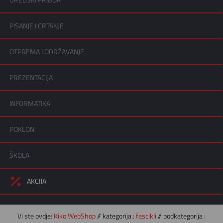
UREDSKI PRIBOR
PISANJE I CRTANJE
OTPREMA I ODRŽAVANJE
PREZENTACIJA
INFORMATIKA
POKLON
ŠKOLA
AKCIJA
Vi ste ovdje:
Kiko WebShop
// kategorija :
fascikli
// podkategorija :