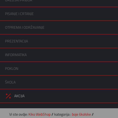
UREDSKI PRIBOR
PISANJE I CRTANJE
OTPREMA I ODRŽAVANJE
PREZENTACIJA
INFORMATIKA
POKLON
ŠKOLA
AKCIJA
Vi ste ovdje:
Kiko WebShop
// kategorija :
boje školske
//