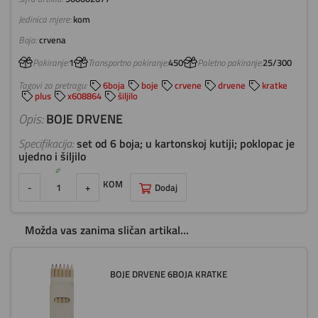
Jedinica mjere:
kom
Boja:
crvena
Pakiranje:
1
Transportno pakiranje:
450
Paletno pakiranje:
25/300
Tagovi za pretragu:
6boja
boje
crvene
drvene
kratke
plus
x608864
šiljilo
Opis:
BOJE DRVENE
Specifikacija:
set od 6 boja; u kartonskoj kutiji; poklopac je
ujedno i šiljilo
KOM
-
+
Dodaj
Možda vas zanima sličan artikal...
BOJE DRVENE 6BOJA KRATKE