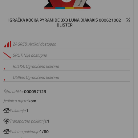
IGRAČKA KOCKA PYRAMIDE 3X3 LUNA DIAKAKIS 000621002
BLISTER
ZAGREB: Artikal dostupan
SPLIT: Nije dostupno
RIJEKA: Ograničena količina
OSIJEK: Ograničena količina
Šifra artikla:
000057123
Jedinica mjere:
kom
Pakiranje:
1
Transportno pakiranje:
1
Paletno pakiranje:
1/60