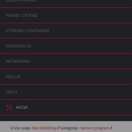
UREDSKI PRIBOR
PISANJE I CRTANJE
OTPREMA I ODRŽAVANJE
PREZENTACIJA
INFORMATIKA
POKLON
ŠKOLA
AKCIJA
Vi ste ovdje:
Kiko WebShop
// kategorija :
darovni program
//