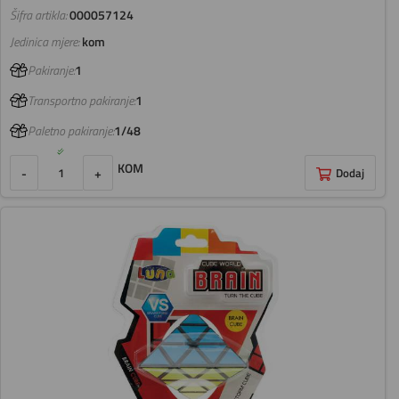
Šifra artikla:
000057124
Jedinica mjere:
kom
Pakiranje:
1
Transportno pakiranje:
1
Paletno pakiranje:
1/48
KOM
-
+
Dodaj