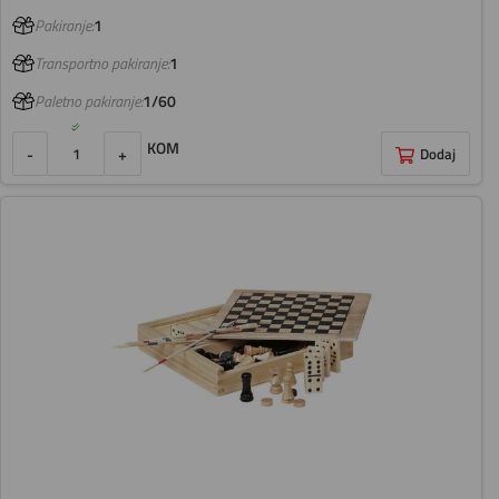
Pakiranje:
1
Transportno pakiranje:
1
Paletno pakiranje:
1/60
KOM
-
+
Dodaj