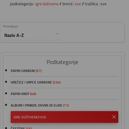
podkategorija :
igre duštvene
// brend :
sve
// tražilica : sve
Poredaj po
Podkategorije
PAPIRI UKRASNI
(57)
VREĆICE I VRPCE UKRASNE
(234)
PAPIRI KREP
(49)
ALBUMI I PRIBOR, OKVIRI ZA SLIKE
(11)
IGRE DUŠTVENE
(103)
ČESTITKE
(15)