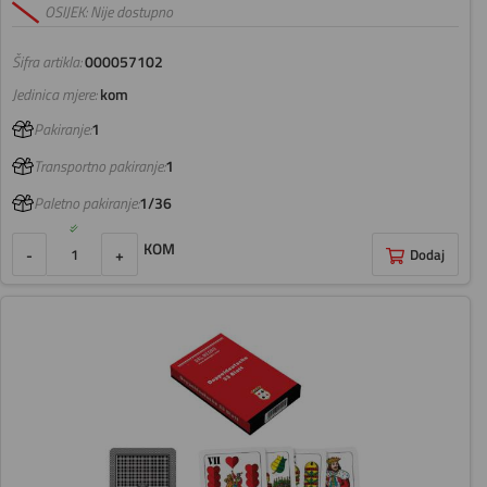
OSIJEK: Nije dostupno
Šifra artikla:
000057102
Jedinica mjere:
kom
Pakiranje:
1
Transportno pakiranje:
1
Paletno pakiranje:
1/36
KOM
-
+
Dodaj