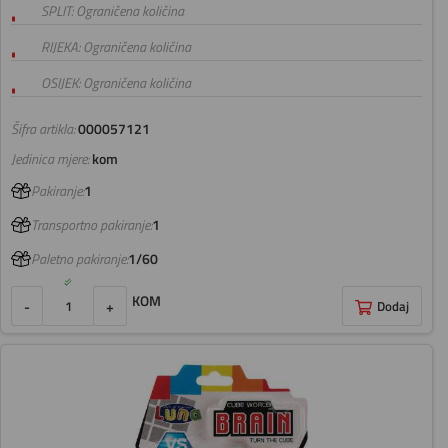
SPLIT: Ograničena količina
RIJEKA: Ograničena količina
OSIJEK: Ograničena količina
Šifra artikla:
000057121
Jedinica mjere:
kom
Pakiranje:
1
Transportno pakiranje:
1
Paletno pakiranje:
1/60
KOM
-
+
Dodaj