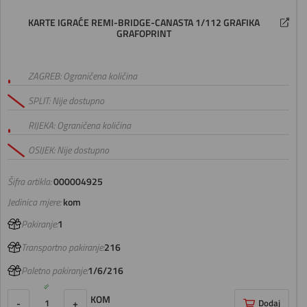
KARTE IGRAĆE REMI-BRIDGE-CANASTA 1/112 GRAFIKA
GRAFOPRINT
ZAGREB: Ograničena količina
SPLIT: Nije dostupno
RIJEKA: Ograničena količina
OSIJEK: Nije dostupno
Šifra artikla:
000004925
Jedinica mjere:
kom
Pakiranje:
1
Transportno pakiranje:
216
Paletno pakiranje:
1/6/216
KOM
-
+
Dodaj