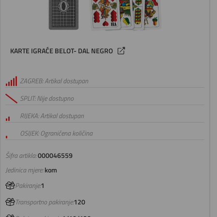
KARTE IGRAĆE BELOT- DAL NEGRO
ZAGREB: Artikal dostupan
SPLIT: Nije dostupno
RIJEKA: Artikal dostupan
OSIJEK: Ograničena količina
Šifra artikla:
000046559
Jedinica mjere:
kom
Pakiranje:
1
Transportno pakiranje:
120