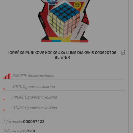
IGRAČKA RUBIKOVA KOCKA 4X4 LUNA DIAKAKIS 000620706
BLISTER
ZAGREB: Artikal dostupan
SPLIT: Ograničena količina
RIJEKA: Ograničena količina
OSIJEK: Ograničena količina
Šifra artikla:
000057122
Jedinica mjere:
kom