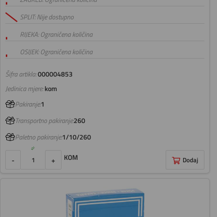
SPLIT: Nije dostupno
RIJEKA: Ograničena količina
OSIJEK: Ograničena količina
Šifra artikla:
000004853
Jedinica mjere:
kom
Pakiranje:
1
Transportno pakiranje:
260
Paletno pakiranje:
1/10/260
KOM
-
+
Dodaj