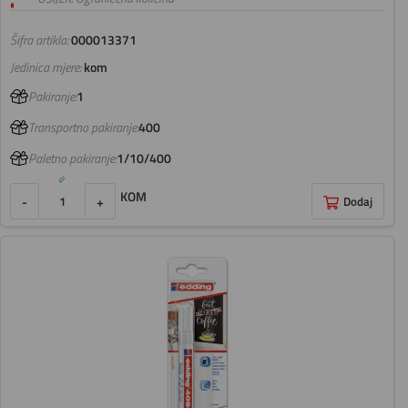
Šifra artikla:
000013371
Jedinica mjere:
kom
Pakiranje:
1
Transportno pakiranje:
400
Paletno pakiranje:
1/10/400
KOM
-
+
Dodaj