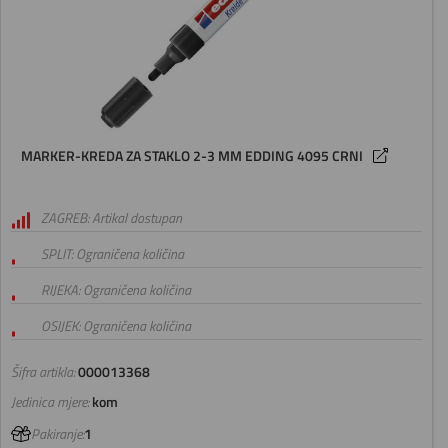
MARKER-KREDA ZA STAKLO 2-3 MM EDDING 4095 CRNI
ZAGREB: Artikal dostupan
SPLIT: Ograničena količina
RIJEKA: Ograničena količina
OSIJEK: Ograničena količina
Šifra artikla:
000013368
Jedinica mjere:
kom
Pakiranje:
1