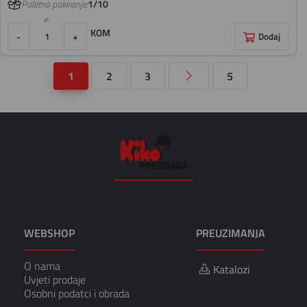
Paletno pakiranje:
1/10
KOM
-
+
Dodaj
1
2
3
5
WEBSHOP
PREUZIMANJA
O nama
Katalozi
Uvjeti prodaje
Osobni podatci i obrada