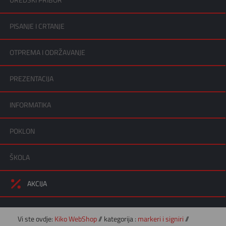
UREDSKI PRIBOR
PISANJE I CRTANJE
OTPREMA I ODRŽAVANJE
PREZENTACIJA
INFORMATIKA
POKLON
ŠKOLA
AKCIJA
Vi ste ovdje:
Kiko WebShop
// kategorija :
markeri i signiri
//