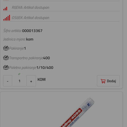
RIJEKA: Artikal dostupan
OSIJEK: Artikal dostupan
Šifra artikla:
000013367
Jedinica mjere:
kom
Pakiranje:
1
Transportno pakiranje:
400
Paletno pakiranje:
1/10/400
KOM
-
+
Dodaj