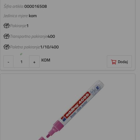
Šifra artikla:
000016508
Jedinica mjere:
kom
Pakiranje:
1
Transportno pakiranje:
400
Paletno pakiranje:
1/10/400
KOM
-
+
Dodaj