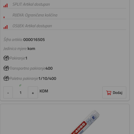
SPLIT: Artikal dostupan
RIJEKA: Ograničena količina
OSIJEK: Artikal dostupan
Šifra artikla:
000016505
Jedinica mjere:
kom
Pakiranje:
1
Transportno pakiranje:
400
Paletno pakiranje:
1/10/400
KOM
-
+
Dodaj