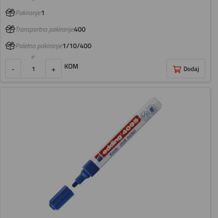
Pakiranje:
1
Transportno pakiranje:
400
Paletno pakiranje:
1/10/400
KOM
-
+
Dodaj