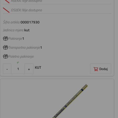
RIJEKA: Nije dostupno
OSIJEK: Nije dostupno
Šifra artikla:
000017930
Jedinica mjere:
kut
Pakiranje:
1
Transportno pakiranje:
1
Paletno pakiranje:
KUT
-
+
Dodaj