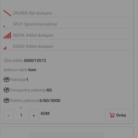
ZAGREB: Nije dostupno
SPLIT: Ograničena količina
RIJEKA: Artikal dostupan
OSIJEK: Artikal dostupan
Šifra artikla:
000013572
Jedinica mjere:
kom
Pakiranje:
1
Transportno pakiranje:
60
Paletno pakiranje:
5/60/3000
KOM
-
+
Dodaj