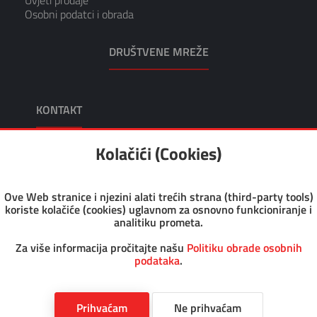
Osobni podatci i obrada
DRUŠTVENE MREŽE
KONTAKT
KIKO TRGOVINA I USLUGE, VL. TOMISLAV KRUŠEC
Kolačići (Cookies)
Adresa: Dragutina Kunovića 10 49218 Pregrada
Tel: +385 49 376 047
Fax: +385 49 376 008
Ove Web stranice i njezini alati trećih strana (third-party tools)
Email: kiko@kiko.hr
koriste kolačiće (cookies) uglavnom za osnovno funkcioniranje i
Pon-Pet: 7.30 - 17.00
analitiku prometa.
Sub: 8.00 - 12.00
OIB: 46126456930
Za više informacija pročitajte našu
Politiku obrade osobnih
podataka
.
Copyright @ 2023 Kiko WebShop. All rights reserved
Prihvaćam
Ne prihvaćam