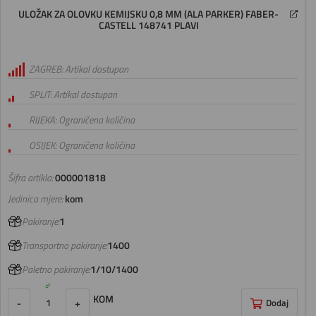
ULOŽAK ZA OLOVKU KEMIJSKU 0,8 MM (ALA PARKER) FABER-
CASTELL 148741 PLAVI
ZAGREB: Artikal dostupan
SPLIT: Artikal dostupan
RIJEKA: Ograničena količina
OSIJEK: Ograničena količina
Šifra artikla:
000001818
Jedinica mjere:
kom
Pakiranje:
1
Transportno pakiranje:
1400
Paletno pakiranje:
1/10/1400
KOM
-
+
Dodaj