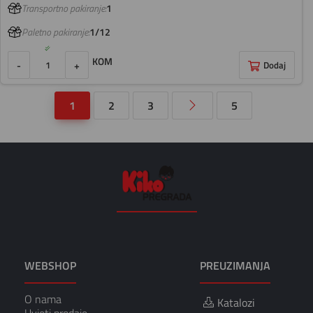
Transportno pakiranje:
1
Paletno pakiranje:
1/12
KOM
-
+
Dodaj
1
2
3
5
WEBSHOP
PREUZIMANJA
O nama
Katalozi
Uvjeti prodaje