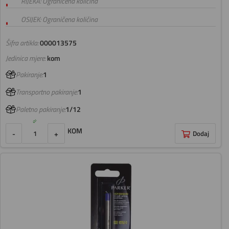
RIJEKA: Ograničena količina
OSIJEK: Ograničena količina
Šifra artikla:
000013575
Jedinica mjere:
kom
Pakiranje:
1
Transportno pakiranje:
1
Paletno pakiranje:
1/12
KOM
-
+
Dodaj