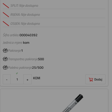
SPLIT: Nije dostupno
RIJEKA: Nije dostupno
OSIJEK: Nije dostupno
Šifra artikla:
000040392
Jedinica mjere:
kom
Pakiranje:
1
Transportno pakiranje:
500
Paletno pakiranje:
25/500
KOM
-
+
Dodaj