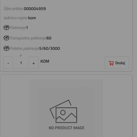
Šifra artikla:
000004959
Jedinica mjere:
kom
Pakiranje:
1
Transportno pakiranje:
60
Paletno pakiranje:
5/60/3000
KOM
-
+
Dodaj