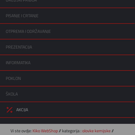
UREDSKI PRIBOR
PISANJE I CRTANJE
OTPREMA I ODRŽAVANJE
PREZENTACIJA
INFORMATIKA
POKLON
ŠKOLA
AKCIJA
Vi ste ovdje:
Kiko WebShop
// kategorija :
olovke kemijske
//