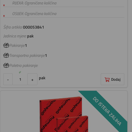
RIJEKA: Ograničena količina
OSIJEK: Ograničena količina
Šifra artikla:
000053841
Jedinica mjere:
pak
Pakiranje:
1
Transportno pakiranje:
1
Paletno pakiranje:
pak
-
+
Dodaj
DO ISTEKA ZALIHA