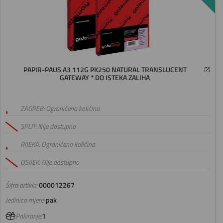
PAPIR-PAUS A3 112G PK250 NATURAL TRANSLUCENT
GATEWAY * DO ISTEKA ZALIHA
ZAGREB: Ograničena količina
SPLIT: Nije dostupno
RIJEKA: Ograničena količina
OSIJEK: Nije dostupno
Šifra artikla:
000012267
Jedinica mjere:
pak
Pakiranje:
1