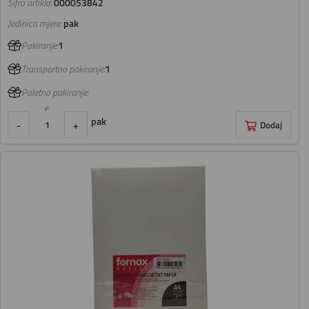
Šifra artikla:
000053842
Jedinica mjere:
pak
Pakiranje:
1
Transportno pakiranje:
1
Paletno pakiranje:
pak
-
+
Dodaj