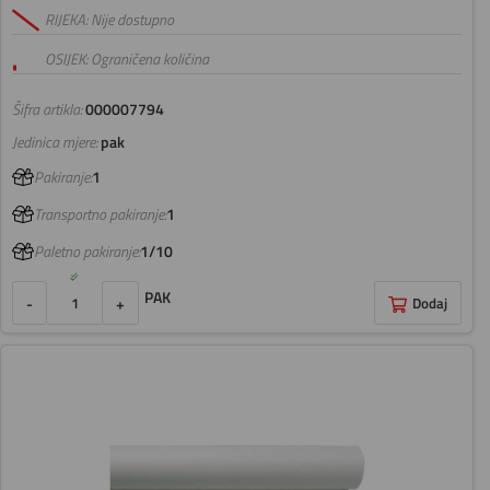
RIJEKA: Nije dostupno
OSIJEK: Ograničena količina
Šifra artikla:
000007794
Jedinica mjere:
pak
Pakiranje:
1
Transportno pakiranje:
1
Paletno pakiranje:
1/10
PAK
-
+
Dodaj