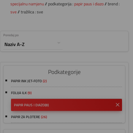
specijalnu namjenu
// podkategorija :
papir paus i diazo
// brend :
sve
// tražilica : sve
Poredaj po
Podkategorije
PAPIR INK JET-FOTO
(2)
FOLIJA ILK
(9)
PAPIR PAUS I DIAZO
(8)
PAPIR ZA PLOTERE
(26)