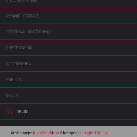
UREDSKI PRIBOR
PISANJE I CRTANJE
OTPREMA I ODRŽAVANJE
PREZENTACIJA
INFORMATIKA
POKLON
ŠKOLA
AKCIJA
Vi ste ovdje:
Kiko WebShop
// kategorija :
papir i folija za