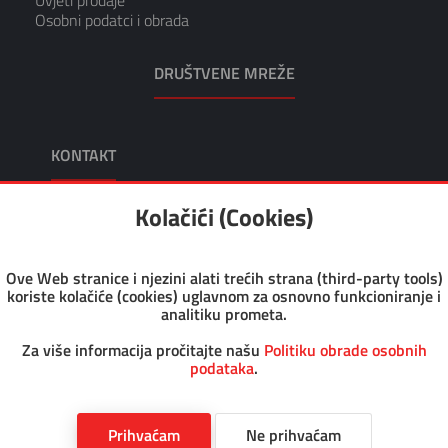
Osobni podatci i obrada
DRUŠTVENE MREŽE
KONTAKT
KIKO TRGOVINA I USLUGE, VL. TOMISLAV KRUŠEC
Kolačići (Cookies)
Adresa: Dragutina Kunovića 10 49218 Pregrada
Tel: +385 49 376 047
Fax: +385 49 376 008
Ove Web stranice i njezini alati trećih strana (third-party tools)
Email: kiko@kiko.hr
koriste kolačiće (cookies) uglavnom za osnovno funkcioniranje i
Pon-Pet: 7.30 - 17.00
analitiku prometa.
Sub: 8.00 - 12.00
OIB: 46126456930
Za više informacija pročitajte našu
Politiku obrade osobnih
podataka
.
Copyright @ 2023 Kiko WebShop. All rights reserved
Prihvaćam
Ne prihvaćam