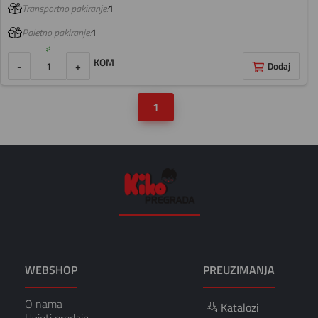
Transportno pakiranje:
1
Paletno pakiranje:
1
KOM
-
+
Dodaj
1
WEBSHOP
PREUZIMANJA
O nama
Katalozi
Uvjeti prodaje