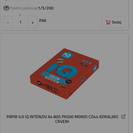
Paletno pakiranje:
1/5/200
PAK
-
+
Dodaj
PAPIR ILK IQ INTENZIV A4 80G PK500 MONDI CO44 KORALJNO
CRVENI