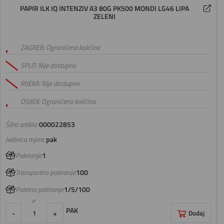
PAPIR ILK IQ INTENZIV A3 80G PK500 MONDI LG46 LIPA
ZELENI
ZAGREB: Ograničena količina
SPLIT: Nije dostupno
RIJEKA: Nije dostupno
OSIJEK: Ograničena količina
Šifra artikla:
000022853
Jedinica mjere:
pak
Pakiranje:
1
Transportno pakiranje:
100
Paletno pakiranje:
1/5/100
PAK
-
+
Dodaj