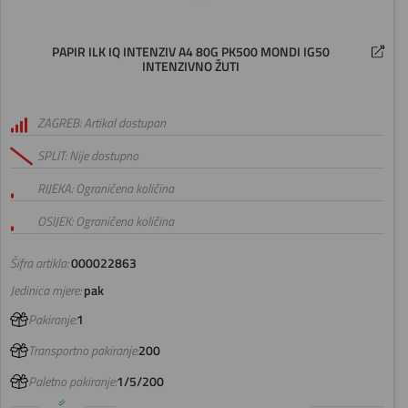
PAPIR ILK IQ INTENZIV A4 80G PK500 MONDI IG50
INTENZIVNO ŽUTI
ZAGREB: Artikal dostupan
SPLIT: Nije dostupno
RIJEKA: Ograničena količina
OSIJEK: Ograničena količina
Šifra artikla:
000022863
Jedinica mjere:
pak
Pakiranje:
1
Transportno pakiranje:
200
Paletno pakiranje:
1/5/200