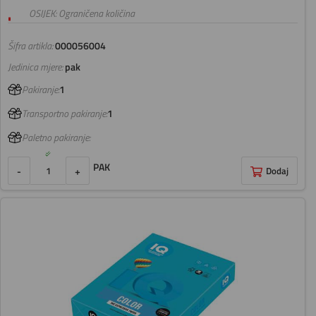
OSIJEK: Ograničena količina
Šifra artikla:
000056004
Jedinica mjere:
pak
Pakiranje:
1
Transportno pakiranje:
1
Paletno pakiranje:
PAK
-
+
Dodaj