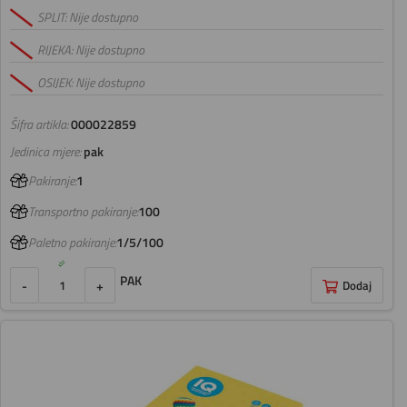
SPLIT: Nije dostupno
RIJEKA: Nije dostupno
OSIJEK: Nije dostupno
Šifra artikla:
000022859
Jedinica mjere:
pak
Pakiranje:
1
Transportno pakiranje:
100
Paletno pakiranje:
1/5/100
PAK
-
+
Dodaj