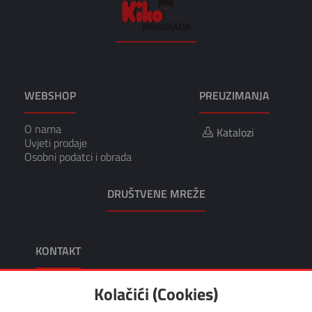
WEBSHOP
PREUZIMANJA
O nama
Katalozi
Uvjeti prodaje
Osobni podatci i obrada
DRUŠTVENE MREŽE
KONTAKT
KIKO TRGOVINA I USLUGE, VL. TOMISLAV KRUŠEC
Kolačići (Cookies)
Adresa: Dragutina Kunovića 10 49218 Pregrada