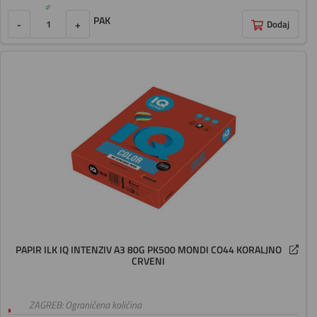
PAK
-
+
Dodaj
PAPIR ILK IQ INTENZIV A3 80G PK500 MONDI CO44 KORALJNO
CRVENI
ZAGREB: Ograničena količina