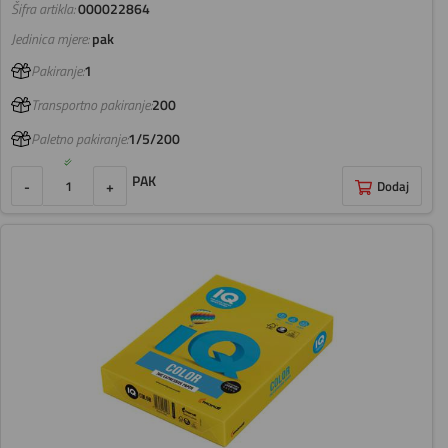
Šifra artikla:
000022864
Jedinica mjere:
pak
Pakiranje:
1
Transportno pakiranje:
200
Paletno pakiranje:
1/5/200
PAK
-
+
Dodaj