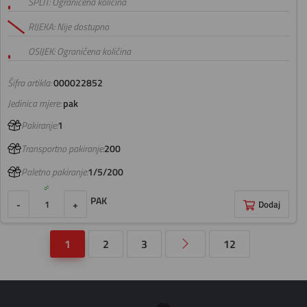
SPLIT: Ograničena količina
RIJEKA: Nije dostupno
OSIJEK: Ograničena količina
Šifra artikla:
000022852
Jedinica mjere:
pak
Pakiranje:
1
Transportno pakiranje:
200
Paletno pakiranje:
1/5/200
PAK
-
+
Dodaj
1
2
3
12