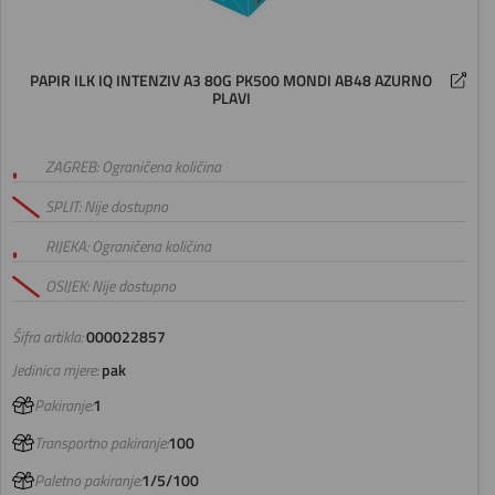
PAPIR ILK IQ INTENZIV A3 80G PK500 MONDI AB48 AZURNO
PLAVI
ZAGREB: Ograničena količina
SPLIT: Nije dostupno
RIJEKA: Ograničena količina
OSIJEK: Nije dostupno
Šifra artikla:
000022857
Jedinica mjere:
pak
Pakiranje:
1
Transportno pakiranje:
100
Paletno pakiranje:
1/5/100