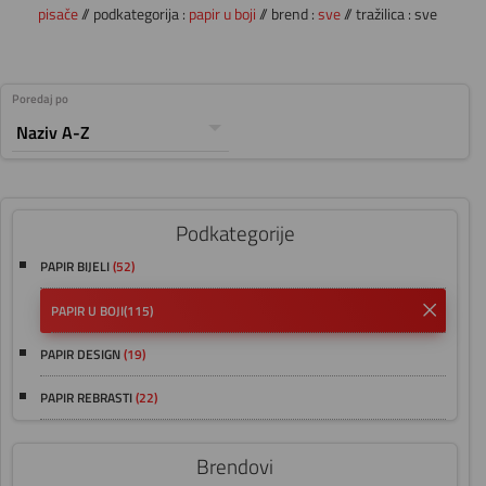
pisače
// podkategorija :
papir u boji
// brend :
sve
// tražilica : sve
Poredaj po
Podkategorije
PAPIR BIJELI
(52)
PAPIR U BOJI
(115)
PAPIR DESIGN
(19)
PAPIR REBRASTI
(22)
Brendovi