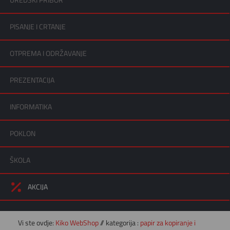
UREDSKI PRIBOR
PISANJE I CRTANJE
OTPREMA I ODRŽAVANJE
PREZENTACIJA
INFORMATIKA
POKLON
ŠKOLA
AKCIJA
Vi ste ovdje:
Kiko WebShop
// kategorija :
papir za kopiranje i