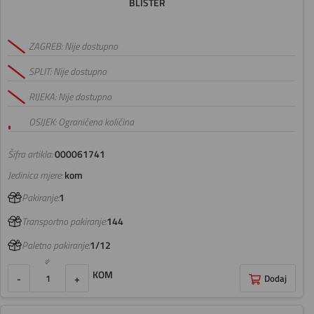
BLISTER
ZAGREB: Nije dostupno
SPLIT: Nije dostupno
RIJEKA: Nije dostupno
OSIJEK: Ograničena količina
Šifra artikla:
000061741
Jedinica mjere:
kom
Pakiranje:
1
Transportno pakiranje:
144
Paletno pakiranje:
1/12
KOM
-
+
Dodaj