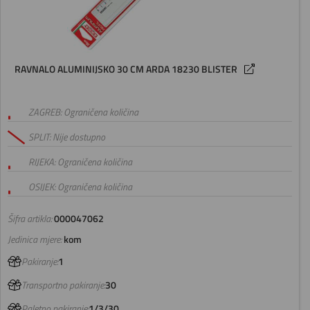
RAVNALO ALUMINIJSKO 30 CM ARDA 18230 BLISTER
ZAGREB: Ograničena količina
SPLIT: Nije dostupno
RIJEKA: Ograničena količina
OSIJEK: Ograničena količina
Šifra artikla:
000047062
Jedinica mjere:
kom
Pakiranje:
1
Transportno pakiranje:
30
Paletno pakiranje:
1/3/30