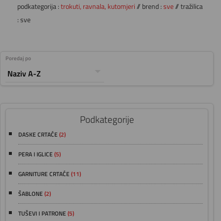
podkategorija :
trokuti, ravnala, kutomjeri
// brend :
sve
// tražilica
: sve
Poredaj po
Podkategorije
DASKE CRTAĆE
(2)
PERA I IGLICE
(5)
GARNITURE CRTAĆE
(11)
ŠABLONE
(2)
TUŠEVI I PATRONE
(5)