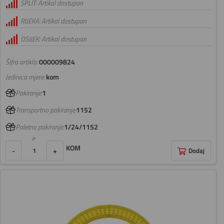
SPLIT: Artikal dostupan
RIJEKA: Artikal dostupan
OSIJEK: Artikal dostupan
Šifra artikla:
000009824
Jedinica mjere:
kom
Pakiranje:
1
Transportno pakiranje:
1152
Paletno pakiranje:
1/24/1152
KOM
-
+
Dodaj