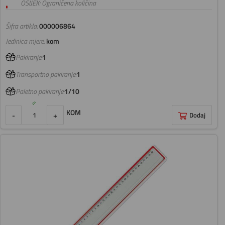
OSIJEK: Ograničena količina
Šifra artikla:
000006864
Jedinica mjere:
kom
Pakiranje:
1
Transportno pakiranje:
1
Paletno pakiranje:
1/10
KOM
-
+
Dodaj