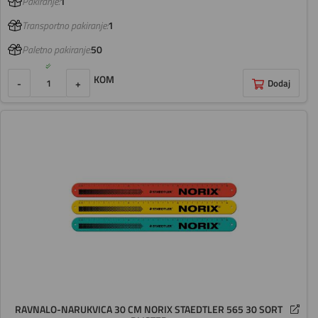
Pakiranje:
1
Transportno pakiranje:
1
Paletno pakiranje:
50
KOM
-
+
Dodaj
RAVNALO-NARUKVICA 30 CM NORIX STAEDTLER 565 30 SORT