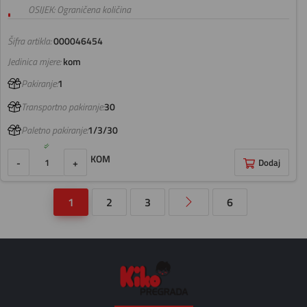
OSIJEK: Ograničena količina
Šifra artikla:
000046454
Jedinica mjere:
kom
Pakiranje:
1
Transportno pakiranje:
30
Paletno pakiranje:
1/3/30
KOM
-
+
Dodaj
1
2
3
6