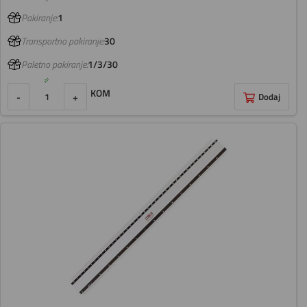
Pakiranje:
1
Transportno pakiranje:
30
Paletno pakiranje:
1/3/30
KOM
-
+
Dodaj