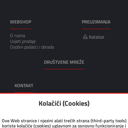
WEBSHOP
PREUZIMANJA
O nama
Katalozi
Uvjeti prodaje
Osobni podatci i obrada
DRUŠTVENE MREŽE
KONTAKT
KIKO TRGOVINA I USLUGE, VL. TOMISLAV KRUŠEC
Kolačići (Cookies)
Adresa: Dragutina Kunovića 10 49218 Pregrada
Tel: +385 49 376 047
Fax: +385 49 376 008
Ove Web stranice i njezini alati trećih strana (third-party tools)
Email: kiko@kiko.hr
koriste kolačiće (cookies) uglavnom za osnovno funkcioniranje i