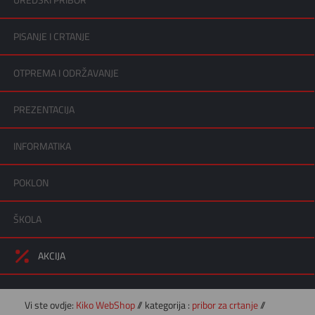
UREDSKI PRIBOR
PISANJE I CRTANJE
OTPREMA I ODRŽAVANJE
PREZENTACIJA
INFORMATIKA
POKLON
ŠKOLA
AKCIJA
Vi ste ovdje:
Kiko WebShop
// kategorija :
pribor za crtanje
//