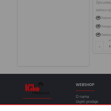
Šifra artikla
Jedinica mje
Pakiranj
Transpo
Paletno
-
WEBSHOP
O nama
Uvjeti prodaje
Osobni podatci i obra