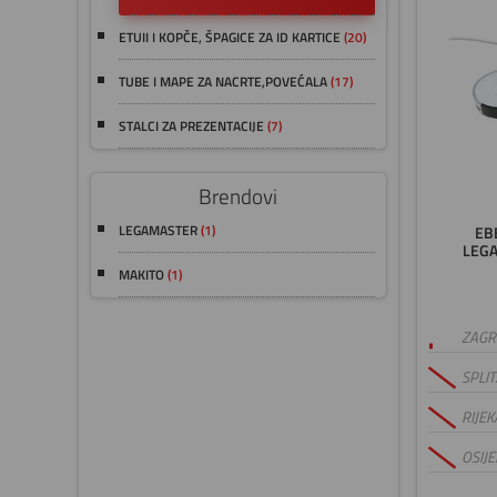
ETUII I KOPČE, ŠPAGICE ZA ID KARTICE
(20)
TUBE I MAPE ZA NACRTE,POVEĆALA
(17)
STALCI ZA PREZENTACIJE
(7)
Brendovi
LEGAMASTER
(1)
EB
LEGA
MAKITO
(1)
ZAGRE
SPLIT
RIJEK
OSIJE