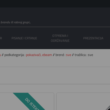
OTPREMA I
OR
PISANJE I CRTANJE
PREZENTACIJA
ODRŽAVANJE
u
// podkategorija :
pokazivači, ebeam
// brend :
sve
// tražilica : sve
DO ISTEKA ZALIHA