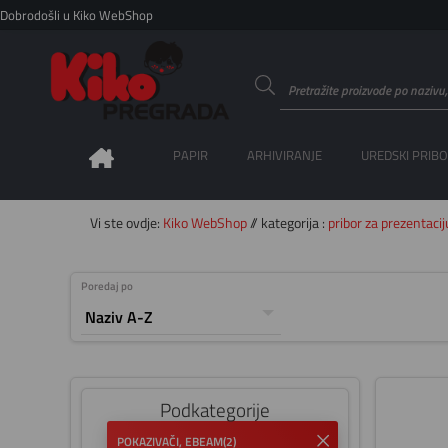
Dobrodošli u Kiko WebShop
PAPIR
ARHIVIRANJE
UREDSKI PRIB
Vi ste ovdje:
Kiko WebShop
// kategorija :
pribor za prezentacij
Poredaj po
Podkategorije
POKAZIVAČI, EBEAM
(2)