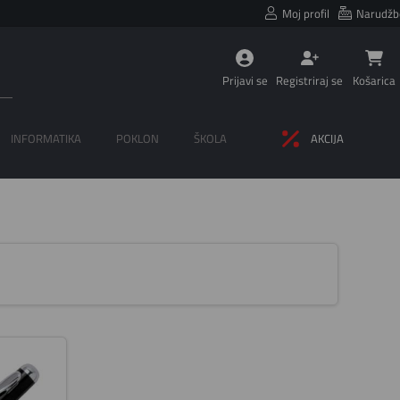
Moj profil
Narudžb
Prijavi se
Registriraj se
Košarica
INFORMATIKA
POKLON
ŠKOLA
AKCIJA