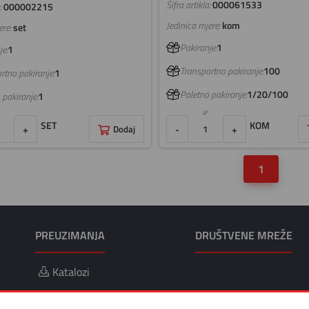
Šifra artikla:
000061533
:
000002215
Jedinica mjere:
kom
re:
set
Pakiranje:
1
e:
1
Transportno pakiranje:
100
rtno pakiranje:
1
Paletno pakiranje:
1/20/100
 pakiranje:
1
KOM
SET
-
+
+
Dodaj
1
PREUZIMANJA
DRUŠTVENE MREŽE
Katalozi
da