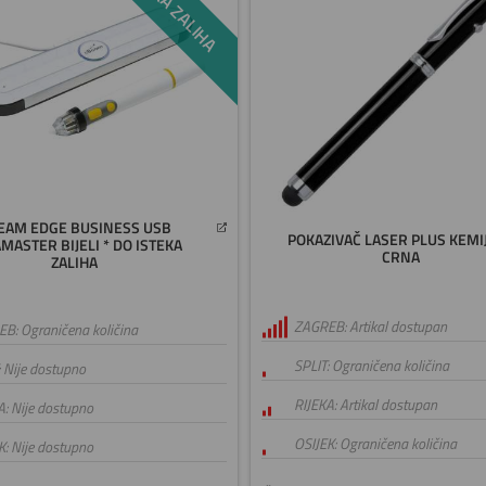
EAM EDGE BUSINESS USB
POKAZIVAČ LASER PLUS KEMI
MASTER BIJELI * DO ISTEKA
CRNA
ZALIHA
ZAGREB: Artikal dostupan
B: Ograničena količina
SPLIT: Ograničena količina
: Nije dostupno
RIJEKA: Artikal dostupan
A: Nije dostupno
OSIJEK: Ograničena količina
K: Nije dostupno