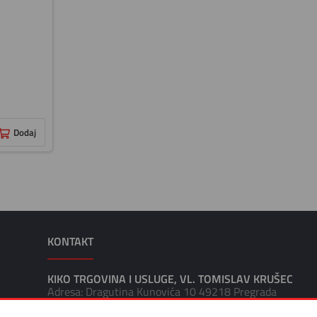
Dodaj
KONTAKT
KIKO TRGOVINA I USLUGE, VL. TOMISLAV KRUŠEC
Adresa: Dragutina Kunovića 10 49218 Pregrada
Tel: +385 49 376 047