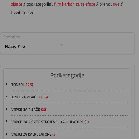
pisače
// podkategorija :
film karbon za telefaxe
// brend :
sve
//
tražilica : sve
Poredaj po
Podkategorije
TONERI
(225)
TINTE ZA PISAČE
(165)
VRPCE ZA PISAČE
(23)
VRPCE ZA PISAĆE STROJEVE I KALKULATORE
(3)
VALJCI ZA KALKULATORE
(5)