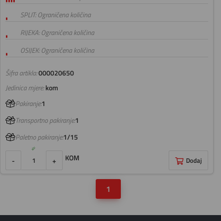
SPLIT: Ograničena količina
RIJEKA: Ograničena količina
OSIJEK: Ograničena količina
Šifra artikla:
000020650
Jedinica mjere:
kom
Pakiranje:
1
Transportno pakiranje:
1
Paletno pakiranje:
1/15
KOM
-
+
Dodaj
1