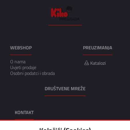
WEBSHOP
PREUZIMANJA
O nama
Katalozi
Uvjeti prodaje
Osobni podatci i obrada
DRUŠTVENE MREŽE
KONTAKT
KIKO TRGOVINA I USLUGE, VL. TOMISLAV KRUŠEC