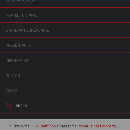
UREDSKI PRIBOR
PISANJE I CRTANJE
OTPREMA I ODRŽAVANJE
PREZENTACIJA
INFORMATIKA
POKLON
ŠKOLA
AKCIJA
Vi ste ovdje:
Kiko WebShop
// kategorija :
toneri, tinte i vrpce za