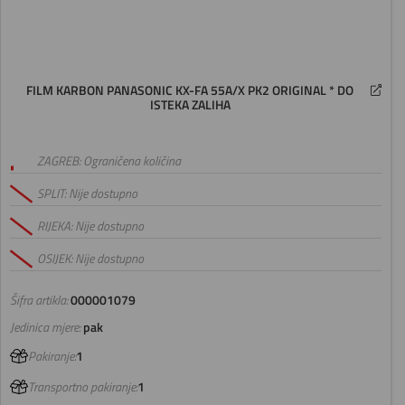
FILM KARBON PANASONIC KX-FA 55A/X PK2 ORIGINAL * DO
ISTEKA ZALIHA
ZAGREB: Ograničena količina
SPLIT: Nije dostupno
RIJEKA: Nije dostupno
OSIJEK: Nije dostupno
Šifra artikla:
000001079
Jedinica mjere:
pak
Pakiranje:
1
Transportno pakiranje:
1