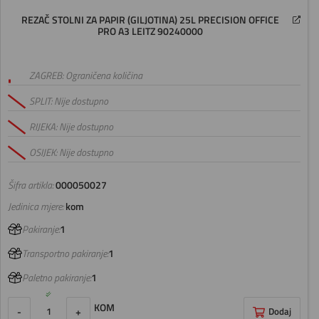
REZAČ STOLNI ZA PAPIR (GILJOTINA) 25L PRECISION OFFICE
PRO A3 LEITZ 90240000
ZAGREB: Ograničena količina
SPLIT: Nije dostupno
RIJEKA: Nije dostupno
OSIJEK: Nije dostupno
Šifra artikla:
000050027
Jedinica mjere:
kom
Pakiranje:
1
Transportno pakiranje:
1
Paletno pakiranje:
1
KOM
-
+
Dodaj