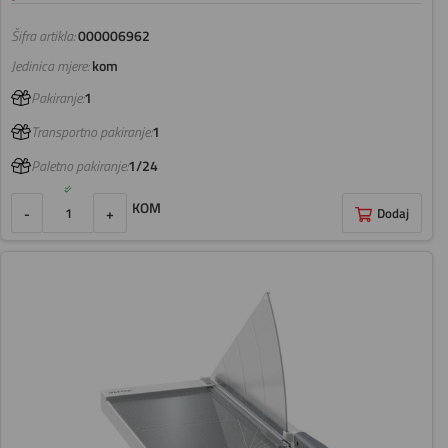
Šifra artikla:
000006962
Jedinica mjere:
kom
Pakiranje:
1
Transportno pakiranje:
1
Paletno pakiranje:
1/24
KOM
-
+
Dodaj