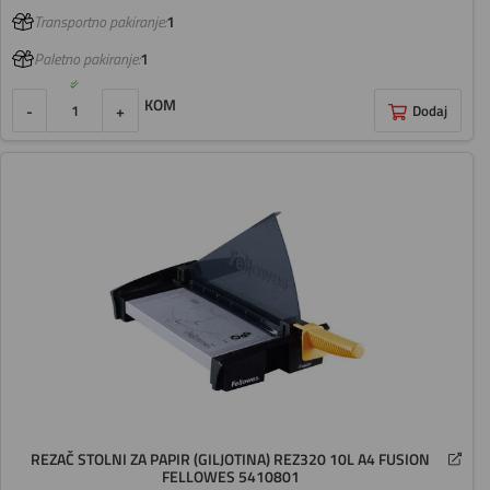
Transportno pakiranje:
1
Paletno pakiranje:
1
KOM
-
+
Dodaj
REZAČ STOLNI ZA PAPIR (GILJOTINA) REZ320 10L A4 FUSION
FELLOWES 5410801