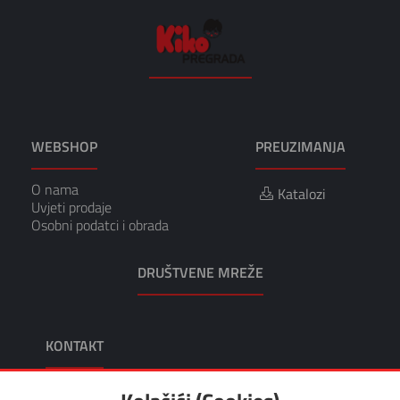
WEBSHOP
PREUZIMANJA
O nama
Katalozi
Uvjeti prodaje
Osobni podatci i obrada
DRUŠTVENE MREŽE
KONTAKT
KIKO TRGOVINA I USLUGE, VL. TOMISLAV KRUŠEC