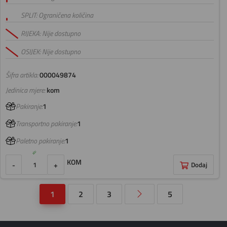
SPLIT: Ograničena količina
RIJEKA: Nije dostupno
OSIJEK: Nije dostupno
Šifra artikla:
000049874
Jedinica mjere:
kom
Pakiranje:
1
Transportno pakiranje:
1
Paletno pakiranje:
1
KOM
-
+
Dodaj
1
2
3
5