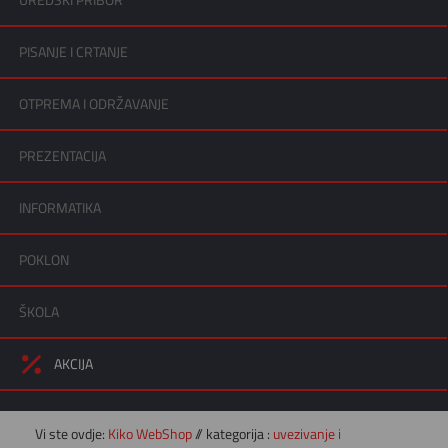
UREDSKI PRIBOR
PISANJE I CRTANJE
OTPREMA I ODRŽAVANJE
PREZENTACIJA
INFORMATIKA
POKLON
ŠKOLA
AKCIJA
Vi ste ovdje:
Kiko WebShop
// kategorija :
uvezivanje i